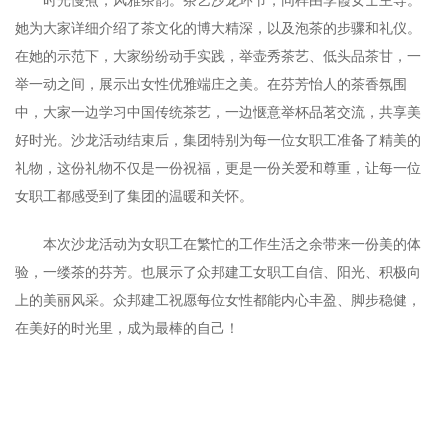
时光慢煮，风雅茶韵。茶艺沙龙环节，同样由李霞女士主导。
她为大家详细介绍了茶文化的博大精深，以及泡茶的步骤和礼仪。
在她的示范下，大家纷纷动手实践，举壶秀茶艺、低头品茶甘，一
举一动之间，展示出女性优雅端庄之美。在芬芳怡人的茶香氛围
中，大家一边学习中国传统茶艺，一边惬意举杯品茗交流，共享美
好时光。沙龙活动结束后，集团特别为每一位女职工准备了精美的
礼物，这份礼物不仅是一份祝福，更是一份关爱和尊重，让每一位
女职工都感受到了集团的温暖和关怀。
本次沙龙活动为女职工在繁忙的工作生活之余带来一份美的体
验，一缕茶的芬芳。也展示了众邦建工女职工自信、阳光、积极向
上的美丽风采。众邦建工祝愿每位女性都能内心丰盈、脚步稳健，
在美好的时光里，成为最棒的自己！