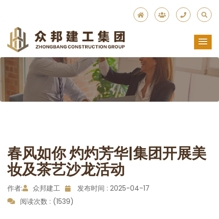
春风如你 灼灼芳华|集团开展美
妆及茶艺沙龙活动
作者:
众邦建工
发布时间 : 2025-04-17
阅读次数 : (1539)