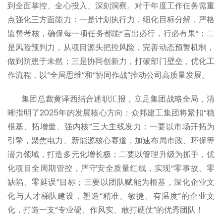
到全面掌控、全心投入、深刻洞察。对于年度工作任务需重
点强化三方面能力：一是计划执行力，细化目标分解，严格
监督考核，确保每一项任务都能“言出必行，行必有果”；二
是风险预判力，从项目源头把控风险，完善动态预警机制，
做到防患于未然；三是协同创新力，打破部门壁垒，优化工
作流程，以“全局思维”和“协同作战”推动公司高质量发展。
集团总裁黄译西结合述职汇报，立足集团战略全局，清
晰指明了2025年的发展核心方向：众邦建工集团将紧扣“稳
根基、拓增量、强内核”三大主线发力：一要以市场开拓为
引擎，聚焦电力、新能源核心赛道，加速布局市政、环保等
潜力领域，打造多元化增长极；二要以管理升级为抓手，优
化项目全周期管控，严守安全质量红线，实现“零事故、零
缺陷、零延误”目标；三要以团队赋能为根基，深化企业文
化与人才梯队建设，塑造“精准、敏捷、有温度”的企业文
化，打造一支“专业硬、作风实、敢打硬仗”的优秀团队！